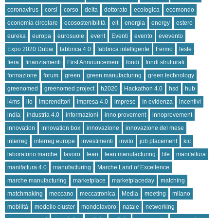
coronavirus
corsi
corso
delta
dottorato
ecologica
ecomondo
economia circolare
ecosostenibilità
eit
energia
energy
estero
eureka
europa
eurosuole
event
Eventi
evento
evevento
Expo 2020 Dubai
fabbrica 4.0
fabbrica intelligente
Fermo
feste
fiera
finanziamenti
First Announcement
fondi
fondi strutturali
formazione
forum
green
green manufacturing
green technology
greenomed
greenomed project
h2020
Hackathon 4.0
hsd
hub
i4ms
ilo
imprenditori
impresa 4.0
imprese
In evidenza
incentivi
india
industria 4.0
informazioni
inno provement
innoprovement
innovation
innovation box
innovazione
innovazione del mese
interreg
interreg europe
investimenti
invito
job placement
kic
laboratorio marche
lavoro
lean
lean manufacturing
life
manifattura
manifattura 4.0
manufacturing
Marche Land of Excellence
marche manufacturing
marketplace
marketplaceday
matching
matchmaking
meccano
meccatronica
Media
meeting
milano
mobilità
modello cluster
mondolavoro
natale
networking