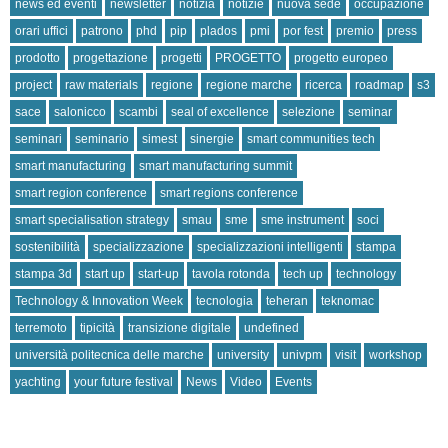
news ed eventi
newsletter
notizia
notizie
nuova sede
occupazione
orari uffici
patrono
phd
pip
plados
pmi
por fest
premio
press
prodotto
progettazione
progetti
PROGETTO
progetto europeo
project
raw materials
regione
regione marche
ricerca
roadmap
s3
sace
salonicco
scambi
seal of excellence
selezione
seminar
seminari
seminario
simest
sinergie
smart communities tech
smart manufacturing
smart manufacturing summit
smart region conference
smart regions conference
smart specialisation strategy
smau
sme
sme instrument
soci
sostenibilità
specializzazione
specializzazioni intelligenti
stampa
stampa 3d
start up
start-up
tavola rotonda
tech up
technology
Technology & Innovation Week
tecnologia
teheran
teknomac
terremoto
tipicità
transizione digitale
undefined
università politecnica delle marche
university
univpm
visit
workshop
yachting
your future festival
News
Video
Events