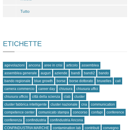
Tutto
ETICHETTE
agevolazioni
ancona
aree in crisi
articolo
assemblea
assemblea generale
auguri
aziende
bandi
bandi2
bando
bando regionale
blue growth
borse
borse dottorato
bruxelles
call
camera commercio
career day
chiusura
chiusura uffici
chiusura ufficio
città della scienza
clab
cluster
cluster fabbrica intelligente
cluster nazionale
cna
communication
competence center
comunicato stampa
concorso
confapi
conference
conferenza
confindustria
confindustria Ancona
CONFINDUSTRIA MARCHE
contamination lab
contributi
convegno