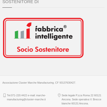
SOSTENITORE DI
Associazione Cluster Marche Manufacturing. CF 93137630427.
Tel.071-220.4422 e-mail: marche-
Sede legale P.zza Roma 22 60121
manufacturing@cluster-marche.it
Ancona. Sede operativa V. Brecce
bianche 60131 Ancona.