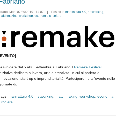
Fabriano
farano
,
Mon, 07/29/2019 - 14:07
|
Posted in
manifattura 4.0
,
networking
,
matchmaking
,
workshop
,
economia circolare
[EVENTO]
Si svolgerà dal 5 all'8 Settembre a Fabriano il
Remake Festival
,
iniziativa dedicata a lavoro, arte e creatività, in cui si parlerà di
innovazione, start-up e imprenditorialità. Parteciperemo all'evento nelle
giornate di:
Tags:
manifattura 4.0
,
networking
,
matchmaking
,
workshop
,
economia
circolare