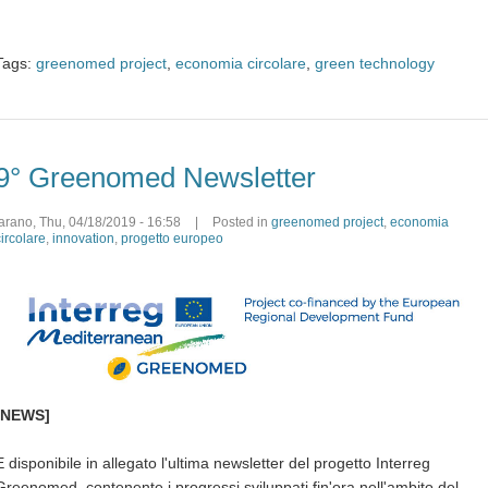
Tags:
greenomed project
,
economia circolare
,
green technology
9° Greenomed Newsletter
farano
,
Thu, 04/18/2019 - 16:58
|
Posted in
greenomed project
,
economia
circolare
,
innovation
,
progetto europeo
[NEWS]
E disponibile in allegato l'ultima newsletter del progetto Interreg
Greenomed, contenente i progressi sviluppati fin'ora nell'ambito del