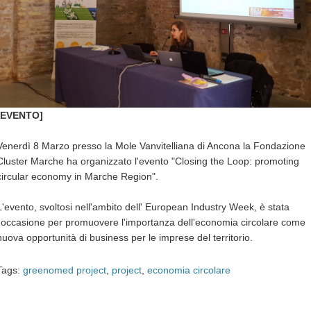
[EVENTO]
Venerdì 8 Marzo presso la Mole Vanvitelliana di Ancona la Fondazione
Cluster Marche ha organizzato l'evento "Closing the Loop: promoting
circular economy in Marche Region".
L'evento, svoltosi nell'ambito dell' European Industry Week, è stata
l'occasione per promuovere l'importanza dell'economia circolare come
nuova opportunità di business per le imprese del territorio.
Tags:
greenomed project
,
project
,
economia circolare