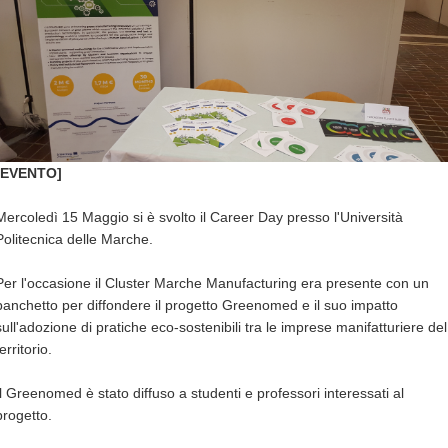
[EVENTO]
Mercoledì 15 Maggio si è svolto il Career Day presso l'Università
Politecnica delle Marche.
Per l'occasione il Cluster Marche Manufacturing era presente con un
banchetto per diffondere il progetto Greenomed e il suo impatto
sull'adozione di pratiche eco-sostenibili tra le imprese manifatturiere del
territorio.
Il Greenomed è stato diffuso a studenti e professori interessati al
progetto.