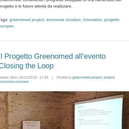
progetto e le future attività da realizzare.
Tags:
greenomed project
,
economia circolare
,
innovation
,
progetto
europeo
Il Progetto Greenomed all'evento
Closing the Loop
farano
,
Mon, 03/11/2019 - 17:05
|
Posted in
greenomed project
,
project
,
economia circolare