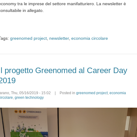
economy tra le imprese del settore manifatturiero. La newsletter è
consultabile in allegato.
Tags:
greenomed project
,
newsletter
,
economia circolare
Il progetto Greenomed al Career Day
2019
farano
,
Thu, 05/16/2019 - 15:02
|
Posted in
greenomed project
,
economia
circolare
,
green technology