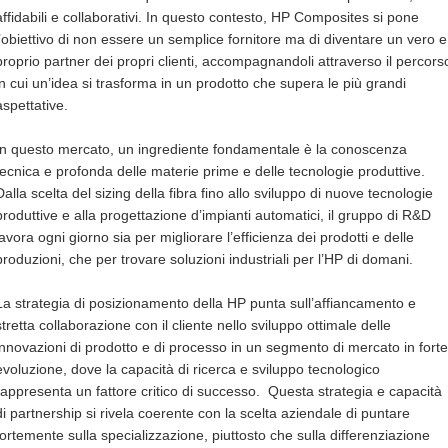
affidabili e collaborativi. In questo contesto, HP Composites si pone
l’obiettivo di non essere un semplice fornitore ma di diventare un vero e
proprio partner dei propri clienti, accompagnandoli attraverso il percors
in cui un’idea si trasforma in un prodotto che supera le più grandi
aspettative.
In questo mercato, un ingrediente fondamentale è la conoscenza
tecnica e profonda delle materie prime e delle tecnologie produttive.
Dalla scelta del sizing della fibra fino allo sviluppo di nuove tecnologie
produttive e alla progettazione d’impianti automatici, il gruppo di R&D
lavora ogni giorno sia per migliorare l’efficienza dei prodotti e delle
produzioni, che per trovare soluzioni industriali per l’HP di domani.
La strategia di posizionamento della HP punta sull’affiancamento e
stretta collaborazione con il cliente nello sviluppo ottimale delle
innovazioni di prodotto e di processo in un segmento di mercato in forte
evoluzione, dove la capacità di ricerca e sviluppo tecnologico
rappresenta un fattore critico di successo. Questa strategia e capacità
di partnership si rivela coerente con la scelta aziendale di puntare
fortemente sulla specializzazione, piuttosto che sulla differenziazione