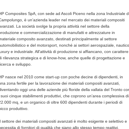
HP Composites SpA, con sede ad Ascoli Piceno nella zona Industriale d
Campolungo, è un’azienda leader nel mercato dei materiali compositi
avanzati. La società svolge la propria attività nel settore della
produzione e commercializzazione di manufatti e attrezzature in
materiale composito avanzato, destinati principalmente al settore
automobilistico e del motorsport, nonché ai settori aerospaziale, nautico
luxury e industriale. All'attività di produzione si affiancano, con carattere
di rilevanza strategica e di know-how, anche quelle di progettazione e
ricerca e sviluppo.
HP nasce nel 2010 come start-up con poche decine di dipendenti, in
una zona fertile per la lavorazione dei materiali compositi avanzati,
diventando oggi una delle aziende più floride della vallata del Tronto co
i suoi cinque stabilimenti produttivi, che coprono un’area complessiva di
22.000 mq, e un organico di oltre 600 dipendenti durante i periodi di
picco produttivo.
Il settore dei materiali compositi avanzati è molto esigente e selettivo e
necessita di fornitori di qualità che siano allo stesso tempo reattivi,