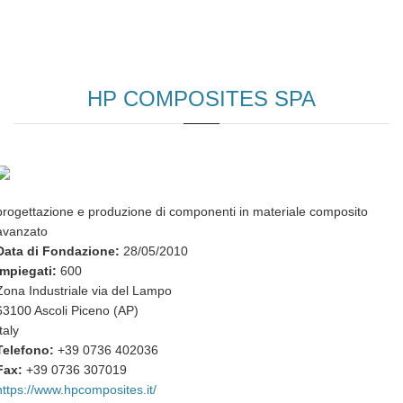
HP COMPOSITES SPA
progettazione e produzione di componenti in materiale composito
avanzato
Data di Fondazione:
28/05/2010
Impiegati:
600
Zona Industriale via del Lampo
63100 Ascoli Piceno (AP)
Italy
Telefono:
+39 0736 402036
Fax:
+39 0736 307019
https://www.hpcomposites.it/